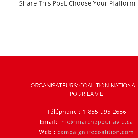
Share This Post, Choose Your Platform!
ORGANISATEURS: COALITION NATIONA
POUR LA VIE
Téléphone :
1-855-996-2686
Email:
info@marchepourlavie.ca
Web :
campaignlifecoalition.com