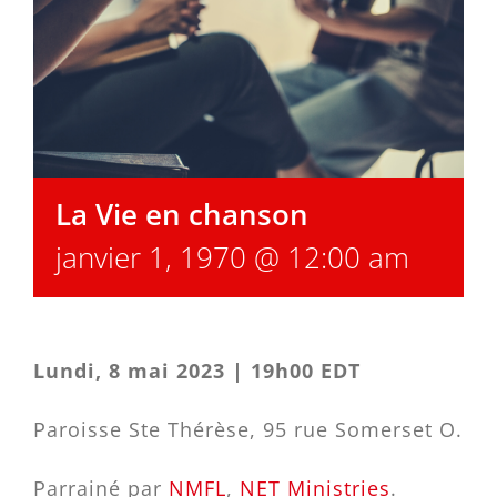
La Vie en chanson
janvier 1, 1970 @ 12:00 am
Lundi, 8 mai 2023 |
19h00 EDT
Paroisse Ste Thérèse, 95 rue Somerset O.
Parrainé par
NMFL
,
NET Ministries
.