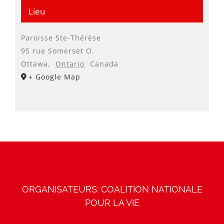
Lieu
Paroisse Ste-Thérèse
95 rue Somerset O.
Ottawa
,
Ontario
Canada
+ Google Map
ORGANISATEURS: COALITION NATIONALE
POUR LA VIE